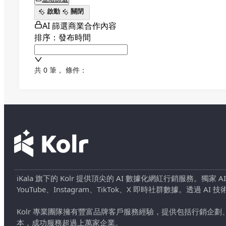
啟動
關閉
AI 篩選商業合作內容
排序：發布時間
共 0 筆
，
條件：
iKala 旗下的 Kolr 提供頂尖的 AI 數據化網紅行銷服務。獨家
YouTube、Instagram、TikTok、X 即時社群數據。
Kolr 專業團隊擁有豐富品牌客戶服務經驗，提供包括行銷
本，成功服務超過上萬家企業。