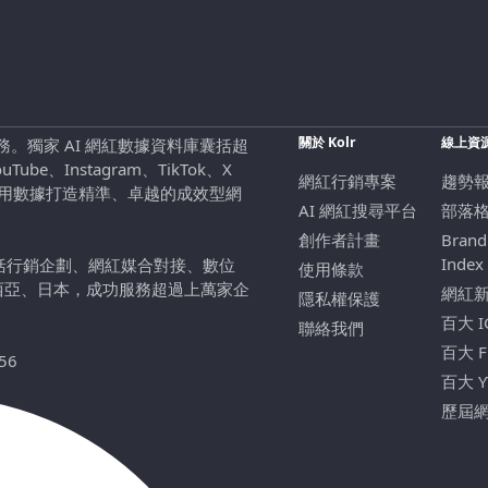
關於 Kolr
線上資
行銷服務。獨家 AI 網紅數據資料庫囊括超
be、Instagram、TikTok、X
網紅行銷專案
趨勢
，用數據打造精準、卓越的成效型網
AI 網紅搜尋平台
部落
創作者計畫
Brand
Index
包括行銷企劃、網紅媒合對接、數位
使用條款
西亞、日本，成功服務超過上萬家企
網紅
隱私權保護
百大 
聯絡我們
百大 
56
百大 
歷屆