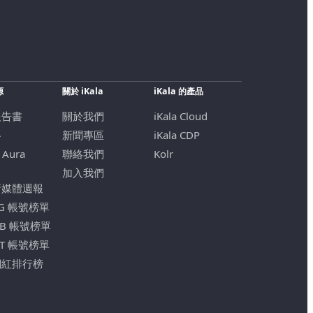
源
關於 iKala
iKala 的產品
報告書
關於我們
iKala Cloud
格
新聞專區
iKala CDP
 Aura
聯絡我們
Kolr
加入我們
新媒體週報
IG 帳號榜單
FB 帳號榜單
YT 帳號榜單
網紅排行榜