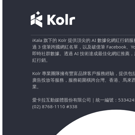
iKala 旗下的 Kolr 提供頂尖的 AI 數據化網紅
過 3 億筆跨國網紅名單，以及破億筆 Facebook、YouTu
即時社群數據。透過 AI 技術達成最佳化網紅推薦
紅行銷。
Kolr 專業團隊擁有豐富品牌客戶服務經驗，提供
廣告投放等服務，服務範圍橫跨台灣、香港、馬來
業。
愛卡拉互動媒體股份有限公司
｜
統一編號：533424
(02) 8768-1110 #338