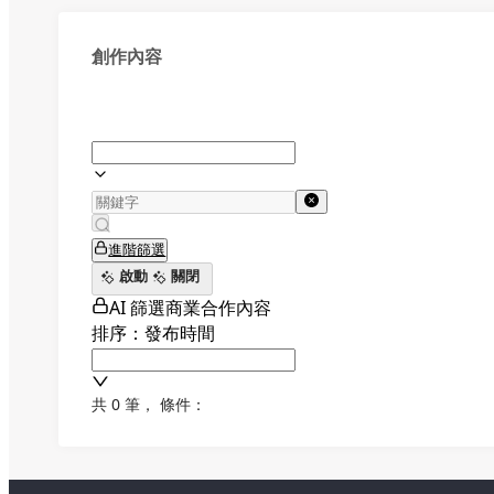
創作內容
進階篩選
啟動
關閉
AI 篩選商業合作內容
排序：發布時間
共 0 筆
，
條件：