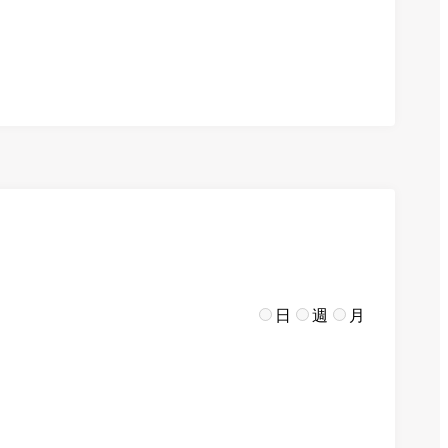
日
週
月