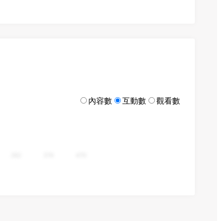
內容數
互動數
觀看數
282
376
470