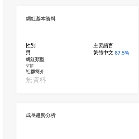
網紅基本資料
性別
主要語言
男
繁體中文
87.5%
網紅類型
穿搭
社群簡介
無資料
成長趨勢分析