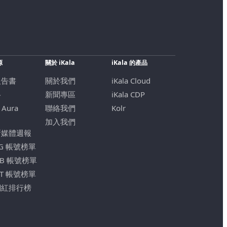
源
關於 iKala
iKala 的產品
報告書
關於我們
iKala Cloud
格
新聞專區
iKala CDP
 Aura
聯絡我們
Kolr
加入我們
新媒體週報
IG 帳號榜單
FB 帳號榜單
YT 帳號榜單
網紅排行榜