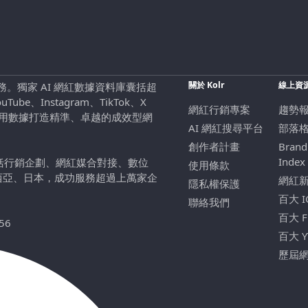
關於 Kolr
線上資
行銷服務。獨家 AI 網紅數據資料庫囊括超
be、Instagram、TikTok、X
網紅行銷專案
趨勢
，用數據打造精準、卓越的成效型網
AI 網紅搜尋平台
部落
創作者計畫
Brand
Index
包括行銷企劃、網紅媒合對接、數位
使用條款
西亞、日本，成功服務超過上萬家企
網紅
隱私權保護
百大 
聯絡我們
百大 
56
百大 
歷屆