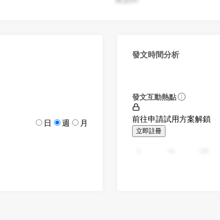
發文時間分析
發文互動熱點
前往申請試用方案解鎖
日
週
月
立即註冊
0
94
188