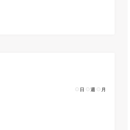
日
週
月