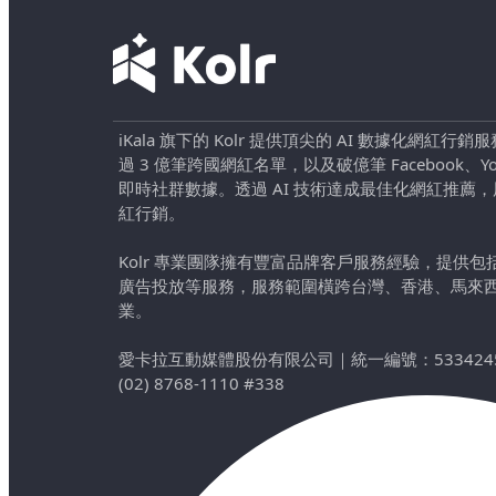
iKala 旗下的 Kolr 提供頂尖的 AI 數據化網紅
過 3 億筆跨國網紅名單，以及破億筆 Facebook、YouTu
即時社群數據。透過 AI 技術達成最佳化網紅推薦
紅行銷。
Kolr 專業團隊擁有豐富品牌客戶服務經驗，提供
廣告投放等服務，服務範圍橫跨台灣、香港、馬來
業。
愛卡拉互動媒體股份有限公司
｜
統一編號：533424
(02) 8768-1110 #338