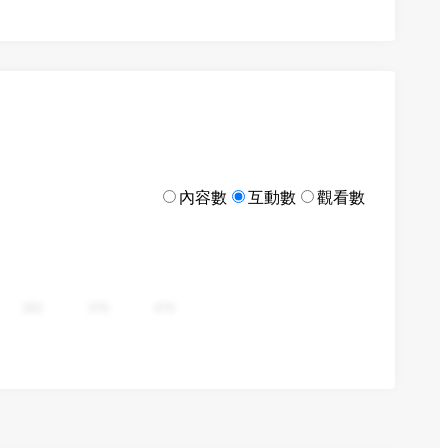
內容數
互動數
觀看數
282
376
470