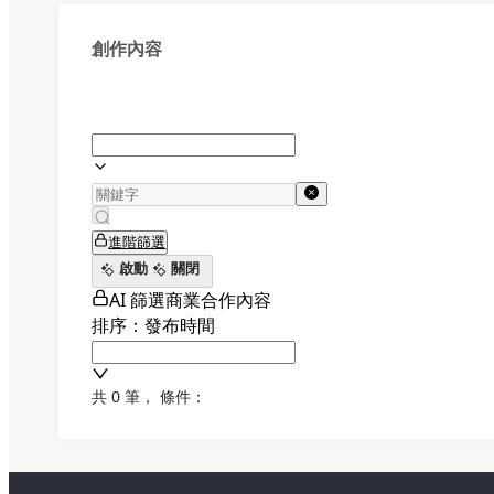
創作內容
進階篩選
啟動
關閉
AI 篩選商業合作內容
排序：發布時間
共 0 筆
，
條件：