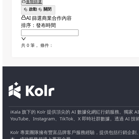
進階篩選
啟動
關閉
AI 篩選商業合作內容
排序：發布時間
共 0 筆
，
條件：
iKala 旗下的 Kolr 提供頂尖的 AI 數據化網紅行銷服務。獨家
YouTube、Instagram、TikTok、X 即時社群數據。
Kolr 專業團隊擁有豐富品牌客戶服務經驗，提供包括行銷
本，成功服務超過上萬家企業。