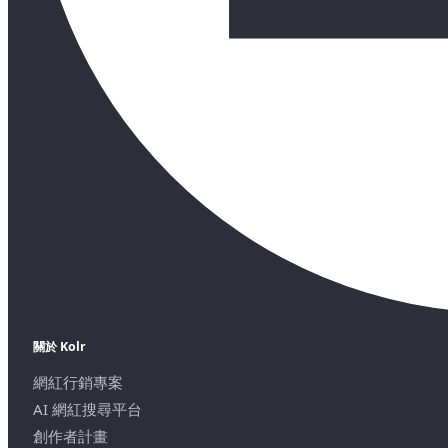
關於 Kolr
網紅行銷專案
AI 網紅搜尋平台
創作者計畫