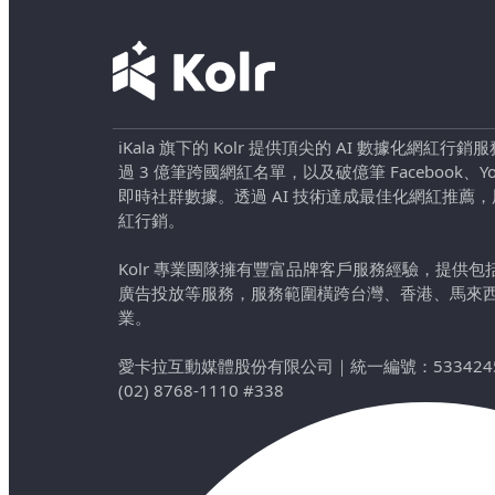
iKala 旗下的 Kolr 提供頂尖的 AI 數據化網紅
過 3 億筆跨國網紅名單，以及破億筆 Facebook、YouTu
即時社群數據。透過 AI 技術達成最佳化網紅推薦
紅行銷。
Kolr 專業團隊擁有豐富品牌客戶服務經驗，提供
廣告投放等服務，服務範圍橫跨台灣、香港、馬來
業。
愛卡拉互動媒體股份有限公司
｜
統一編號：533424
(02) 8768-1110 #338