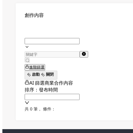
創作內容
進階篩選
啟動
關閉
AI 篩選商業合作內容
排序：發布時間
共 0 筆
，
條件：