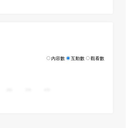
內容數
互動數
觀看數
282
376
470