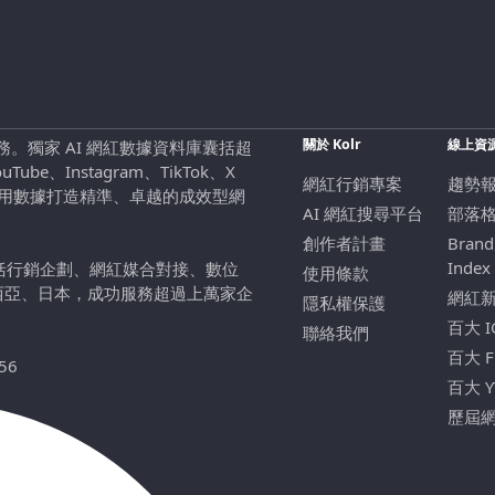
關於 Kolr
線上資
行銷服務。獨家 AI 網紅數據資料庫囊括超
be、Instagram、TikTok、X
網紅行銷專案
趨勢
，用數據打造精準、卓越的成效型網
AI 網紅搜尋平台
部落
創作者計畫
Brand
Index
包括行銷企劃、網紅媒合對接、數位
使用條款
西亞、日本，成功服務超過上萬家企
網紅
隱私權保護
百大 
聯絡我們
百大 
56
百大 
歷屆