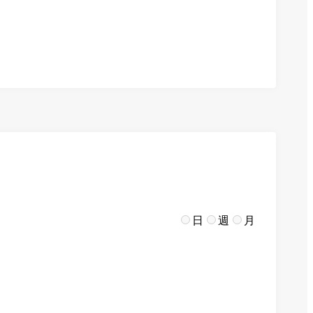
日
週
月