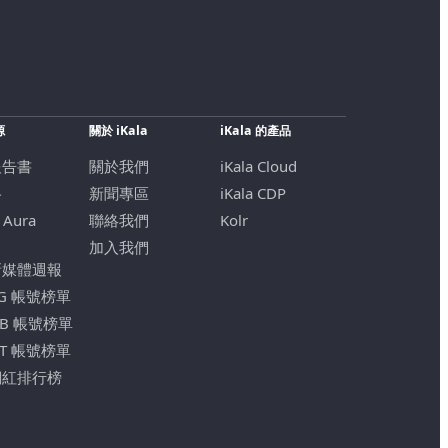
源
關於 iKala
iKala 的產品
報告書
關於我們
iKala Cloud
格
新聞專區
iKala CDP
 Aura
聯絡我們
Kolr
加入我們
新媒體週報
IG 帳號榜單
FB 帳號榜單
YT 帳號榜單
網紅排行榜