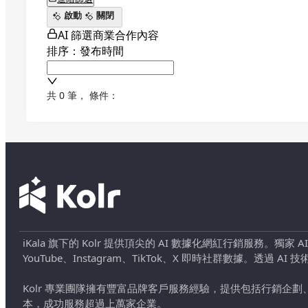
啟動
關閉
AI 篩選商業合作內容
排序：發布時間
共 0 筆
，
條件：
iKala 旗下的 Kolr 提供頂尖的 AI 數據化網紅行銷服務。獨家
YouTube、Instagram、TikTok、X 即時社群數據。
Kolr 專業團隊擁有豐富品牌客戶服務經驗，提供包括行銷
本，成功服務超過上萬家企業。