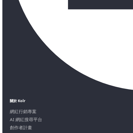
關於 Kolr
網紅行銷專案
AI 網紅搜尋平台
創作者計畫