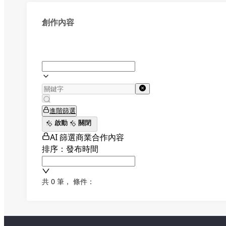
創作內容
進階篩選
啟動
關閉
AI 篩選商業合作內容
排序：發布時間
共 0 筆
，
條件：