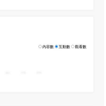
內容數
互動數
觀看數
282
376
470