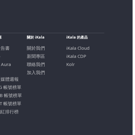
源
關於 iKala
iKala 的產品
報告書
關於我們
iKala Cloud
格
新聞專區
iKala CDP
 Aura
聯絡我們
Kolr
加入我們
新媒體週報
IG 帳號榜單
FB 帳號榜單
YT 帳號榜單
網紅排行榜