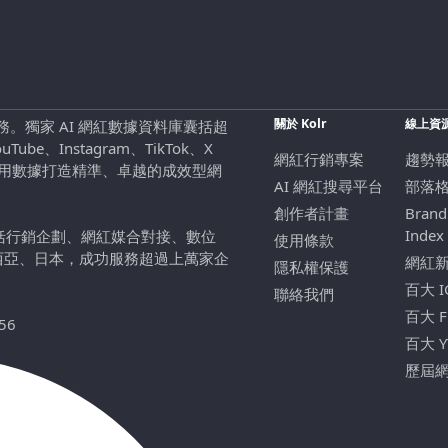
關於 Kolr
線上資
行銷服務。獨家 AI 網紅數據資料庫囊括超
be、Instagram、TikTok、X
網紅行銷專案
趨勢
，用數據打造精準、卓越的成效型網
AI 網紅搜尋平台
部落
創作者計畫
Brand
Index
包括行銷企劃、網紅媒合對接、數位
使用條款
西亞、日本，成功服務超過上萬家企
網紅
隱私權保護
百大 
聯絡我們
百大 
56
百大 
歷屆