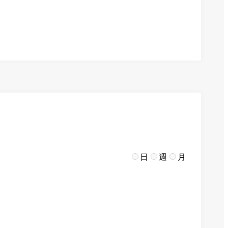
日
週
月