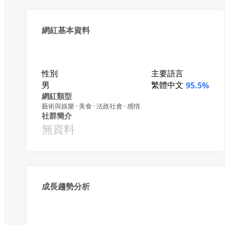
網紅基本資料
性別
主要語言
男
繁體中文
95.5%
網紅類型
藝術與娛樂 · 美食 · 法政社會 · 感情
社群簡介
無資料
成長趨勢分析