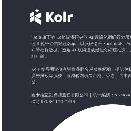
iKala 旗下的 Kolr 提供頂尖的 AI 數據化網紅
過 3 億筆跨國網紅名單，以及破億筆 Facebook、YouTu
即時社群數據。透過 AI 技術達成最佳化網紅推薦
紅行銷。
Kolr 專業團隊擁有豐富品牌客戶服務經驗，提供
廣告投放等服務，服務範圍橫跨台灣、香港、馬來
業。
愛卡拉互動媒體股份有限公司
｜
統一編號：533424
(02) 8768-1110 #338