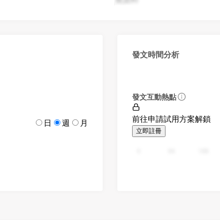
發文時間分析
發文互動熱點
前往申請試用方案解鎖
日
週
月
立即註冊
0
94
188