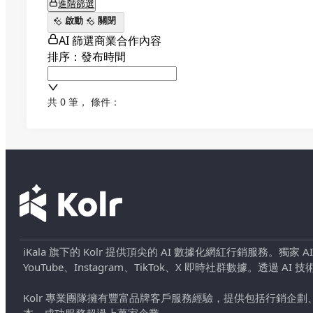
進階篩選
啟動
關閉
AI 篩選商業合作內容
排序：發布時間
共 0 筆
，
條件：
iKala 旗下的 Kolr 提供頂尖的 AI 數據化網紅行銷服務。獨家
YouTube、Instagram、TikTok、X 即時社群數據。
Kolr 專業團隊擁有豐富品牌客戶服務經驗，提供包括行銷
本，成功服務超過上萬家企業。