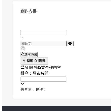
創作內容
進階篩選
啟動
關閉
AI 篩選商業合作內容
排序：發布時間
共 0 筆
，
條件：