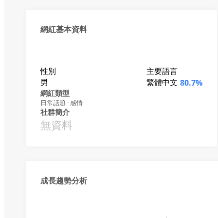
網紅基本資料
性別
主要語言
男
繁體中文
80.7%
網紅類型
日常話題 · 感情
社群簡介
無資料
成長趨勢分析