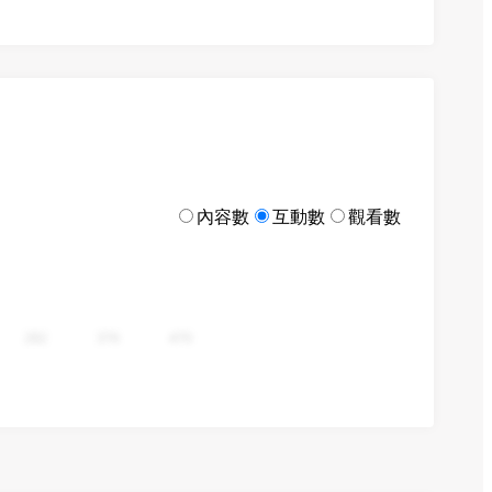
內容數
互動數
觀看數
282
376
470