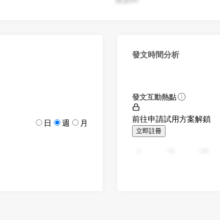
發文時間分析
發文互動熱點
前往申請試用方案解鎖
日
週
月
立即註冊
0
94
188