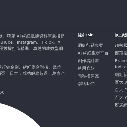
關於 Kolr
線上資
行銷服務。獨家 AI 網紅數據資料庫囊括超
be、Instagram、TikTok、X
網紅行銷專案
趨勢
，用數據打造精準、卓越的成效型網
AI 網紅搜尋平台
部落
創作者計畫
Brand
Index
包括行銷企劃、網紅媒合對接、數位
使用條款
西亞、日本，成功服務超過上萬家企
網紅
隱私權保護
百大 
聯絡我們
百大 
56
百大 
歷屆