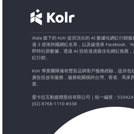
iKala 旗下的 Kolr 提供頂尖的 AI 數據化網紅
過 3 億筆跨國網紅名單，以及破億筆 Facebook、YouTu
即時社群數據。透過 AI 技術達成最佳化網紅推薦
紅行銷。
Kolr 專業團隊擁有豐富品牌客戶服務經驗，提供
廣告投放等服務，服務範圍橫跨台灣、香港、馬來
業。
愛卡拉互動媒體股份有限公司
｜
統一編號：533424
(02) 8768-1110 #338