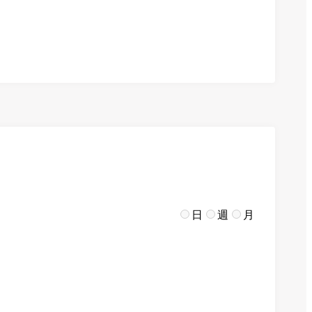
日
週
月