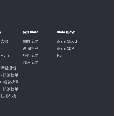
源
關於 iKala
iKala 的產品
報告書
關於我們
iKala Cloud
格
新聞專區
iKala CDP
 Aura
聯絡我們
Kolr
加入我們
新媒體週報
IG 帳號榜單
FB 帳號榜單
YT 帳號榜單
網紅排行榜