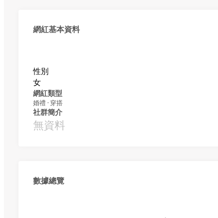
網紅基本資料
性別
女
網紅類型
婚禮 · 穿搭
社群簡介
無資料
數據總覽