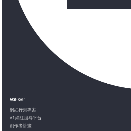
關於 Kolr
網紅行銷專案
AI 網紅搜尋平台
創作者計畫