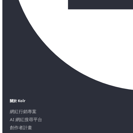
關於 Kolr
網紅行銷專案
AI 網紅搜尋平台
創作者計畫