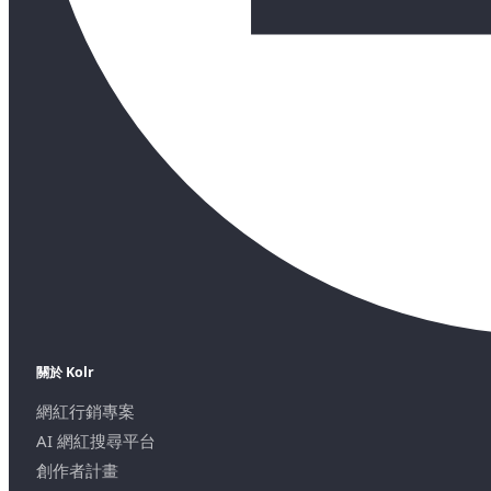
關於 Kolr
網紅行銷專案
AI 網紅搜尋平台
創作者計畫