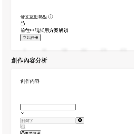
發文互動熱點
前往申請試用方案解鎖
立即註冊
0
94
188
282
376
470
創作內容分析
創作內容
進階篩選