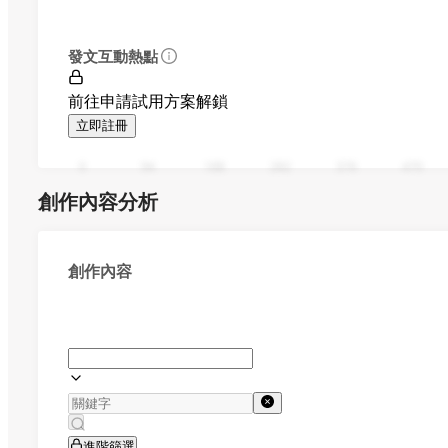
發文互動熱點
前往申請試用方案解鎖
立即註冊
0
94
188
282
376
470
創作內容分析
創作內容
進階篩選