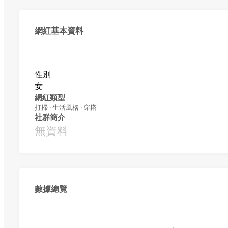
網紅基本資料
性別
女
網紅類型
打掃 · 生活風格 · 穿搭
社群簡介
無資料
數據總覽