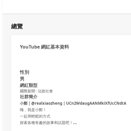
總覽
YouTube 網紅基本資料
性別
男
網紅類型
國際新聞 · 法政社會
社群簡介
小鄭 | @realxiaozheng | UCn2WdaugAANMkiXfUcCNdtA
嗨，我是小鄭！
一起用輕鬆的方式
探索各種有趣的故事和話題吧！
こんにちは、小鄭です！