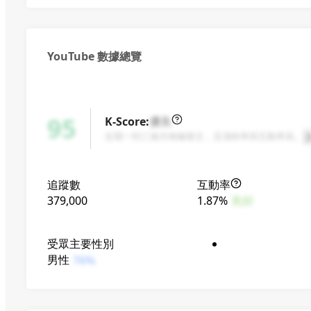
一緒にいろんな楽しい話題を
ゆったり楽しんでいきましょうね！
——————————————————
YouTube 數據總覽
影片部分素材取自網路，
如涉及侵權請立即聯絡我！
teteforjapan@gmail.com
歡迎投稿、商務相談！
95
K-Score
:
優良
這個信箱是小鄭和朋友一起管理的，
近期一到三個月積極發文，且漲粉率與互動率高。
不是只有小鄭本人會看到，
請不要寄告白或其他私人訊息喔～
——————————————————
追蹤數
互動率
我只有這個Youtube頻道。
379,000
1.87%
良好
所以你在任何非Youtube的地方看到我的影片，
受眾主要性別
男性
76%