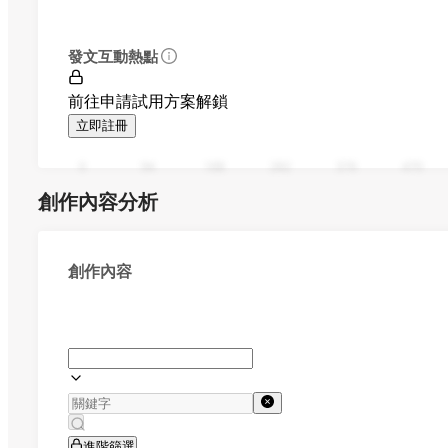
發文互動熱點
前往申請試用方案解鎖
立即註冊
0
94
188
282
376
470
創作內容分析
創作內容
進階篩選