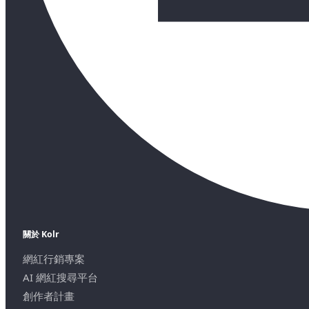
關於 Kolr
網紅行銷專案
AI 網紅搜尋平台
創作者計畫