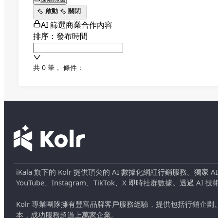
啟動
關閉
AI 篩選商業合作內容
排序：發布時間
共 0 筆
，
條件：
iKala 旗下的 Kolr 提供頂尖的 AI 數據化網紅行銷服務。獨家
YouTube、Instagram、TikTok、X 即時社群數據。
Kolr 專業團隊擁有豐富品牌客戶服務經驗，提供包括行銷
本，成功服務超過上萬家企業。