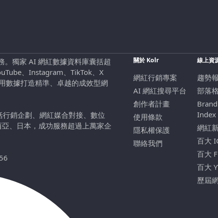
關於 Kolr
線上資
行銷服務。獨家 AI 網紅數據資料庫囊括超
be、Instagram、TikTok、X
網紅行銷專案
趨勢
，用數據打造精準、卓越的成效型網
AI 網紅搜尋平台
部落
創作者計畫
Brand
Index
包括行銷企劃、網紅媒合對接、數位
使用條款
西亞、日本，成功服務超過上萬家企
網紅
隱私權保護
百大 
聯絡我們
百大 
56
百大 
歷屆