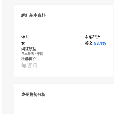
網紅基本資料
性別
主要語言
女
英文
98.1%
網紅類型
日本旅遊 · 穿搭
社群簡介
無資料
成長趨勢分析