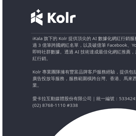
iKala 旗下的 Kolr 提供頂尖的 AI 數據化網紅
過 3 億筆跨國網紅名單，以及破億筆 Facebook、YouTu
即時社群數據。透過 AI 技術達成最佳化網紅推薦
紅行銷。
Kolr 專業團隊擁有豐富品牌客戶服務經驗，提供
廣告投放等服務，服務範圍橫跨台灣、香港、馬來
業。
愛卡拉互動媒體股份有限公司
｜
統一編號：533424
(02) 8768-1110 #338