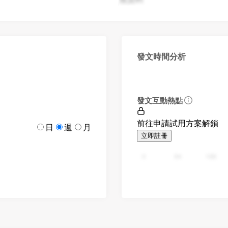
發文時間分析
發文互動熱點
前往申請試用方案解鎖
日
週
月
立即註冊
0
94
188