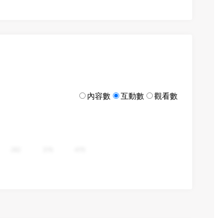
內容數
互動數
觀看數
282
376
470