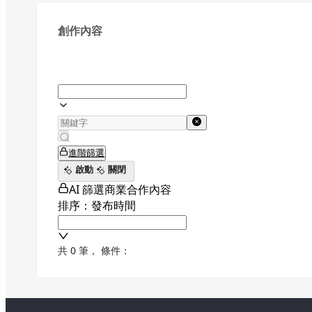
創作內容
進階篩選
啟動
關閉
AI 篩選商業合作內容
排序：發布時間
共 0 筆
，
條件：