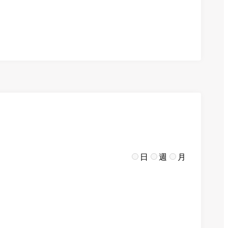
日
週
月