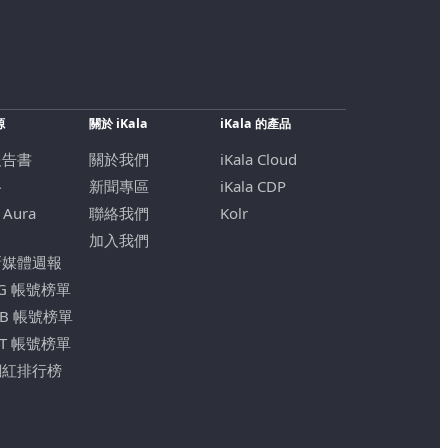
源
關於 iKala
iKala 的產品
報告書
關於我們
iKala Cloud
格
新聞專區
iKala CDP
 Aura
聯絡我們
Kolr
加入我們
新媒體週報
IG 帳號榜單
FB 帳號榜單
YT 帳號榜單
網紅排行榜