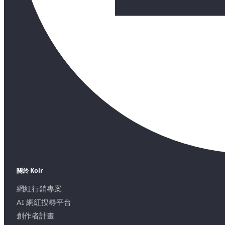
關於 Kolr
網紅行銷專案
AI 網紅搜尋平台
創作者計畫