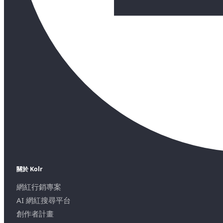
關於 Kolr
網紅行銷專案
AI 網紅搜尋平台
創作者計畫