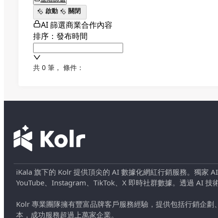
啟動
關閉
AI 篩選商業合作內容
排序：發布時間
共 0 筆
，
條件：
iKala 旗下的 Kolr 提供頂尖的 AI 數據化網紅行銷服務。獨家
YouTube、Instagram、TikTok、X 即時社群數據。
Kolr 專業團隊擁有豐富品牌客戶服務經驗，提供包括行銷
本，成功服務超過上萬家企業。