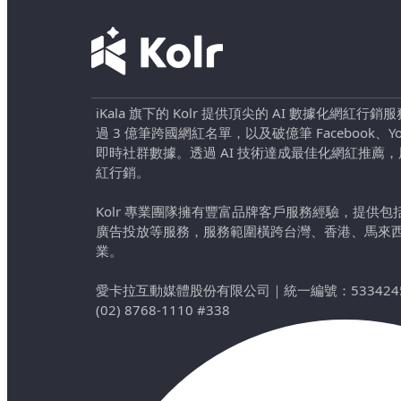
iKala 旗下的 Kolr 提供頂尖的 AI 數據化網紅
過 3 億筆跨國網紅名單，以及破億筆 Facebook、YouTu
即時社群數據。透過 AI 技術達成最佳化網紅推薦
紅行銷。
Kolr 專業團隊擁有豐富品牌客戶服務經驗，提供
廣告投放等服務，服務範圍橫跨台灣、香港、馬來
業。
愛卡拉互動媒體股份有限公司
｜
統一編號：533424
(02) 8768-1110 #338