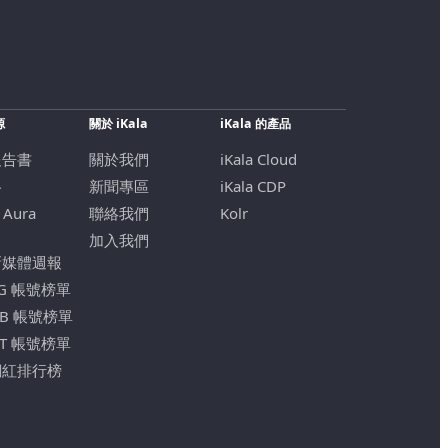
源
關於 iKala
iKala 的產品
報告書
關於我們
iKala Cloud
格
新聞專區
iKala CDP
 Aura
聯絡我們
Kolr
加入我們
新媒體週報
IG 帳號榜單
FB 帳號榜單
YT 帳號榜單
網紅排行榜