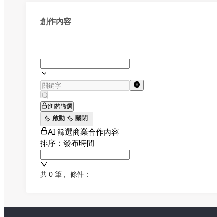
創作內容
進階篩選
啟動
關閉
AI 篩選商業合作內容
排序：發布時間
共 0 筆
，
條件：