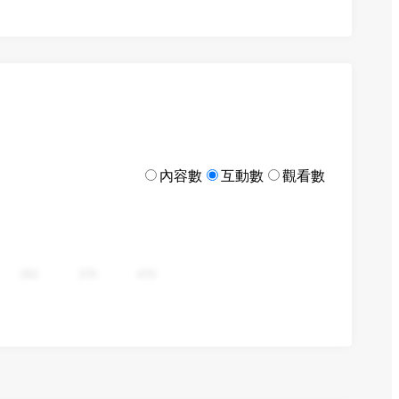
內容數
互動數
觀看數
282
376
470