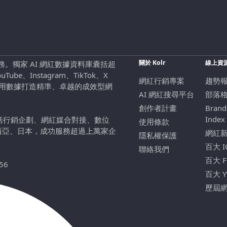
關於 Kolr
線上資
行銷服務。獨家 AI 網紅數據資料庫囊括超
be、Instagram、TikTok、X
網紅行銷專案
趨勢
，用數據打造精準、卓越的成效型網
AI 網紅搜尋平台
部落
創作者計畫
Brand
Index
包括行銷企劃、網紅媒合對接、數位
使用條款
西亞、日本，成功服務超過上萬家企
網紅
隱私權保護
百大 
聯絡我們
百大 
56
百大 
歷屆