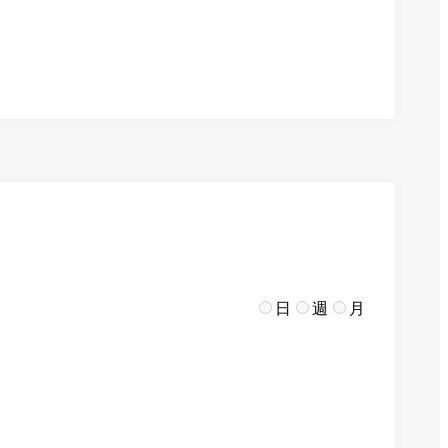
日
週
月