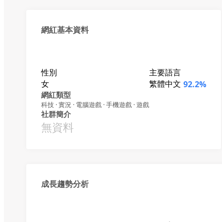
網紅基本資料
性別
主要語言
女
繁體中文
92.2%
網紅類型
科技 · 實況 · 電腦遊戲 · 手機遊戲 · 遊戲
社群簡介
無資料
成長趨勢分析