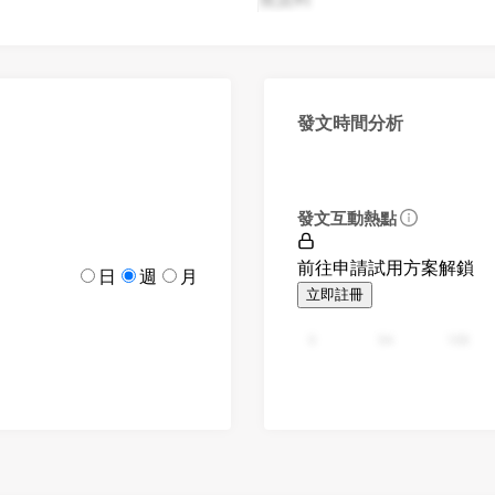
發文時間分析
發文互動熱點
前往申請試用方案解鎖
日
週
月
立即註冊
0
94
188