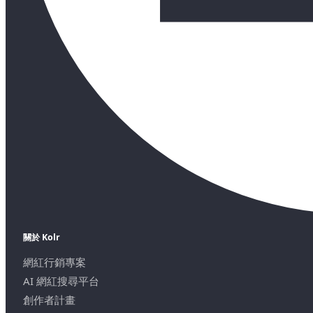
關於 Kolr
網紅行銷專案
AI 網紅搜尋平台
創作者計畫