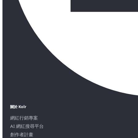
關於 Kolr
網紅行銷專案
AI 網紅搜尋平台
創作者計畫