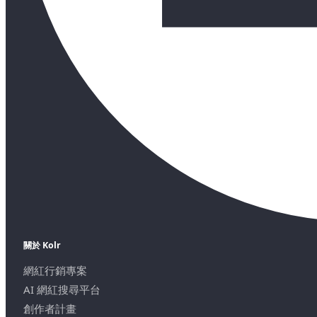
關於 Kolr
網紅行銷專案
AI 網紅搜尋平台
創作者計畫