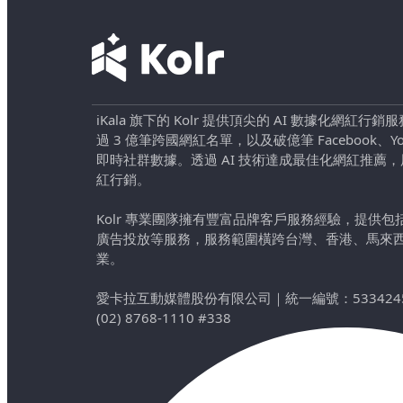
iKala 旗下的 Kolr 提供頂尖的 AI 數據化網紅
過 3 億筆跨國網紅名單，以及破億筆 Facebook、YouTu
即時社群數據。透過 AI 技術達成最佳化網紅推薦
紅行銷。
Kolr 專業團隊擁有豐富品牌客戶服務經驗，提供
廣告投放等服務，服務範圍橫跨台灣、香港、馬來
業。
愛卡拉互動媒體股份有限公司
｜
統一編號：533424
(02) 8768-1110 #338