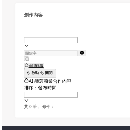
創作內容
進階篩選
啟動
關閉
AI 篩選商業合作內容
排序：發布時間
共 0 筆
，
條件：