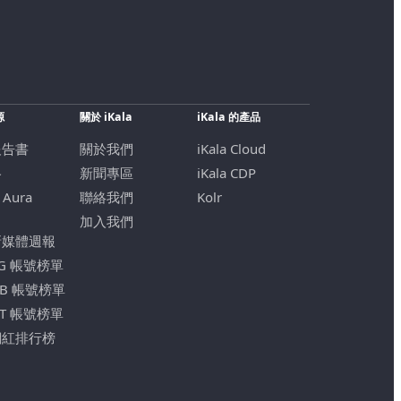
源
關於 iKala
iKala 的產品
報告書
關於我們
iKala Cloud
格
新聞專區
iKala CDP
 Aura
聯絡我們
Kolr
加入我們
新媒體週報
IG 帳號榜單
FB 帳號榜單
YT 帳號榜單
網紅排行榜