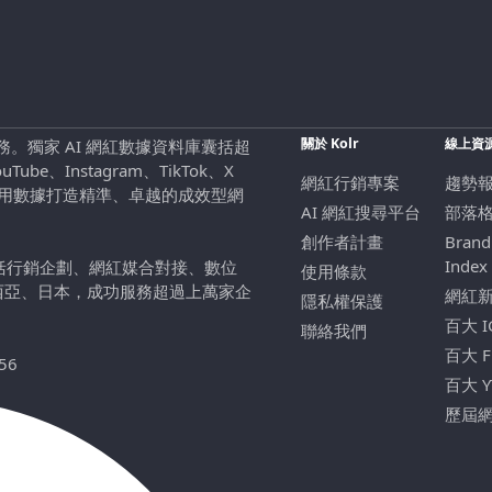
關於 Kolr
線上資
行銷服務。獨家 AI 網紅數據資料庫囊括超
be、Instagram、TikTok、X
網紅行銷專案
趨勢
，用數據打造精準、卓越的成效型網
AI 網紅搜尋平台
部落
創作者計畫
Brand
Index
包括行銷企劃、網紅媒合對接、數位
使用條款
西亞、日本，成功服務超過上萬家企
網紅
隱私權保護
百大 
聯絡我們
百大 
56
百大 
歷屆