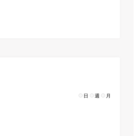
日
週
月