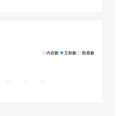
內容數
互動數
觀看數
282
376
470