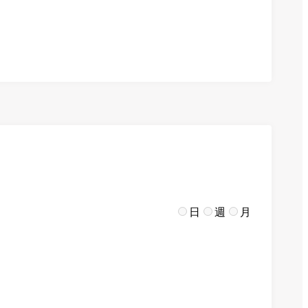
日
週
月