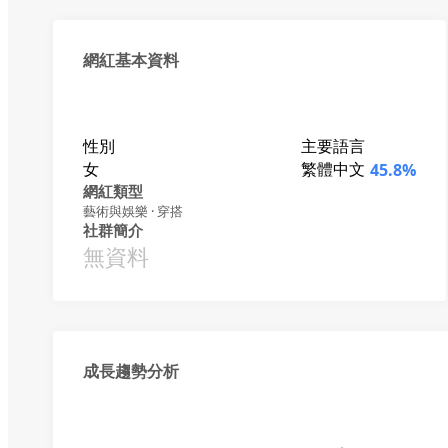
網紅基本資料
性別
主要語言
女
繁體中文
45.8%
網紅類型
藝術與娛樂 · 穿搭
社群簡介
無資料
成長趨勢分析