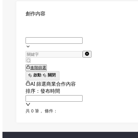
創作內容
進階篩選
啟動
關閉
AI 篩選商業合作內容
排序：發布時間
共 0 筆
，
條件：