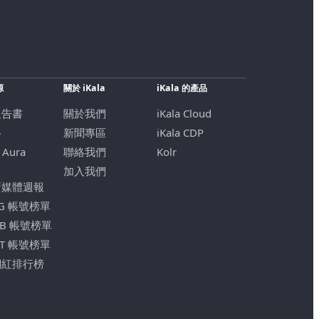
源
關於 iKala
iKala 的產品
報告書
關於我們
iKala Cloud
格
新聞專區
iKala CDP
 Aura
聯絡我們
Kolr
加入我們
新媒體週報
IG 帳號榜單
FB 帳號榜單
YT 帳號榜單
網紅排行榜