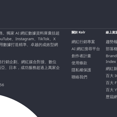
關於 Kolr
線上資
行銷服務。獨家 AI 網紅數據資料庫囊括超
be、Instagram、TikTok、X
網紅行銷專案
趨勢
，用數據打造精準、卓越的成效型網
AI 網紅搜尋平台
部落
創作者計畫
Brand
Index
包括行銷企劃、網紅媒合對接、數位
使用條款
西亞、日本，成功服務超過上萬家企
網紅
隱私權保護
百大 
聯絡我們
百大 
56
百大 
歷屆