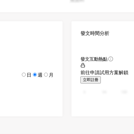
發文時間分析
發文互動熱點
前往申請試用方案解鎖
日
週
月
立即註冊
0
94
188