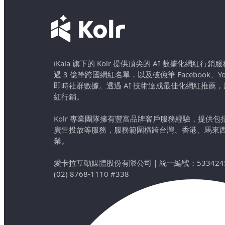
iKala 旗下的 Kolr 提供頂尖的 AI 數據化網紅
過 3 億筆跨國網紅名單，以及破億筆 Facebook、YouTu
即時社群數據。透過 AI 技術達成最佳化網紅推薦
紅行銷。
Kolr 專業團隊擁有豐富品牌客戶服務經驗，提供
廣告投放等服務，服務範圍橫跨台灣、香港、馬來
業。
愛卡拉互動媒體股份有限公司
｜
統一編號：533424
(02) 8768-1110 #338