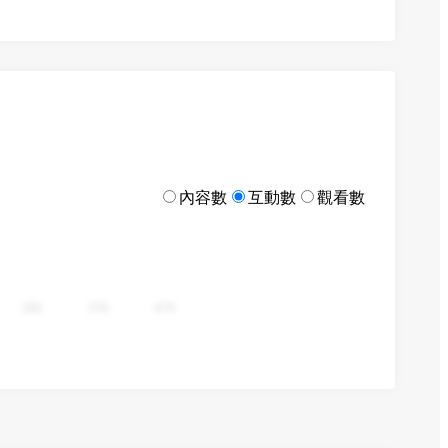
內容數
互動數
觀看數
282
376
470