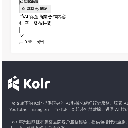
進階篩選
啟動
關閉
AI 篩選商業合作內容
排序：發布時間
共 0 筆
，
條件：
iKala 旗下的 Kolr 提供頂尖的 AI 數據化網紅行銷服務。獨家
YouTube、Instagram、TikTok、X 即時社群數據。
Kolr 專業團隊擁有豐富品牌客戶服務經驗，提供包括行銷
本，成功服務超過上萬家企業。