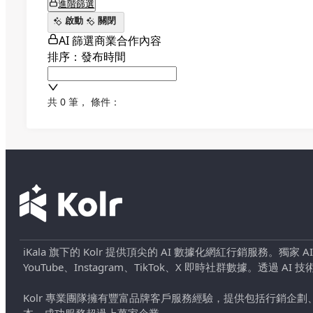
進階篩選
啟動
關閉
AI 篩選商業合作內容
排序：發布時間
共 0 筆
，
條件：
iKala 旗下的 Kolr 提供頂尖的 AI 數據化網紅行銷服務。獨家
YouTube、Instagram、TikTok、X 即時社群數據。
Kolr 專業團隊擁有豐富品牌客戶服務經驗，提供包括行銷
本，成功服務超過上萬家企業。