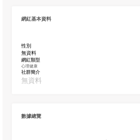
網紅基本資料
性別
無資料
網紅類型
心理健康
社群簡介
無資料
數據總覽