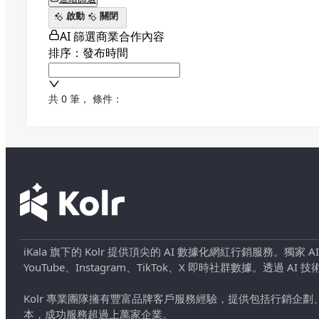
啟動
關閉
AI 篩選商業合作內容
排序：發布時間
共 0 筆
，
條件：
iKala 旗下的 Kolr 提供頂尖的 AI 數據化網紅行銷服務。獨家
YouTube、Instagram、TikTok、X 即時社群數據。
Kolr 專業團隊擁有豐富品牌客戶服務經驗，提供包括行銷
本，成功服務超過上萬家企業。