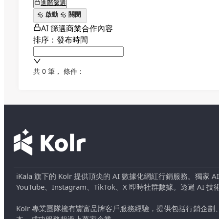
進階篩選
啟動
關閉
AI 篩選商業合作內容
排序：發布時間
共 0 筆
，
條件：
iKala 旗下的 Kolr 提供頂尖的 AI 數據化網紅行銷服務。獨家
YouTube、Instagram、TikTok、X 即時社群數據。
Kolr 專業團隊擁有豐富品牌客戶服務經驗，提供包括行銷
本，成功服務超過上萬家企業。