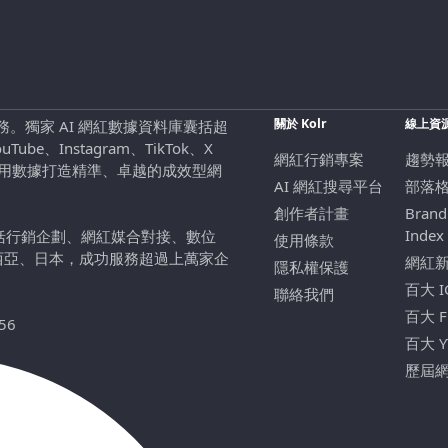
關於 Kolr
線上資
行銷服務。獨家 AI 網紅數據資料庫囊括超
be、Instagram、TikTok、X
網紅行銷專案
趨勢
，用數據打造精準、卓越的成效型網
AI 網紅搜尋平台
部落
創作者計畫
Brand
Index
包括行銷企劃、網紅媒合對接、數位
使用條款
西亞、日本，成功服務超過上萬家企
網紅
隱私權保護
百大 
聯絡我們
百大 
56
百大 
歷屆