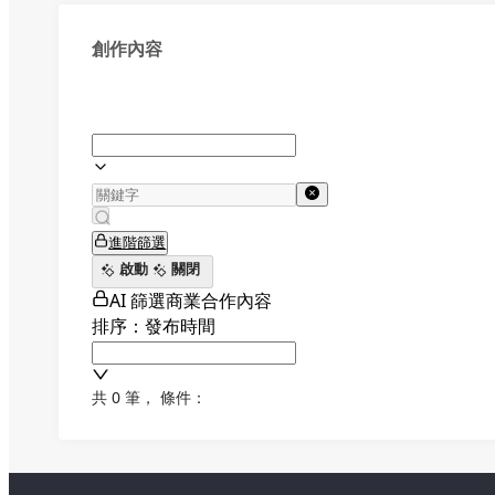
創作內容
進階篩選
啟動
關閉
AI 篩選商業合作內容
排序：發布時間
共 0 筆
，
條件：