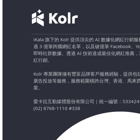
iKala 旗下的 Kolr 提供頂尖的 AI 數據化網紅
過 3 億筆跨國網紅名單，以及破億筆 Facebook、YouTu
即時社群數據。透過 AI 技術達成最佳化網紅推薦
紅行銷。
Kolr 專業團隊擁有豐富品牌客戶服務經驗，提供
廣告投放等服務，服務範圍橫跨台灣、香港、馬來
業。
愛卡拉互動媒體股份有限公司
｜
統一編號：533424
(02) 8768-1110 #338