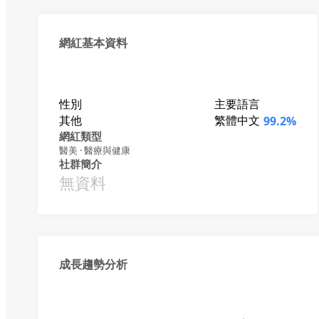
網紅基本資料
性別
主要語言
其他
繁體中文
99.2%
網紅類型
醫美 · 醫療與健康
社群簡介
無資料
成長趨勢分析