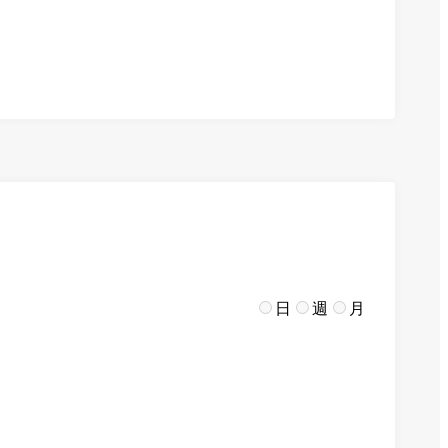
日
週
月