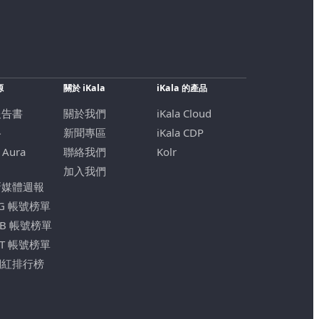
源
關於 iKala
iKala 的產品
報告書
關於我們
iKala Cloud
格
新聞專區
iKala CDP
 Aura
聯絡我們
Kolr
加入我們
新媒體週報
IG 帳號榜單
FB 帳號榜單
YT 帳號榜單
網紅排行榜