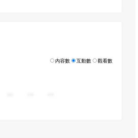
內容數
互動數
觀看數
282
376
470