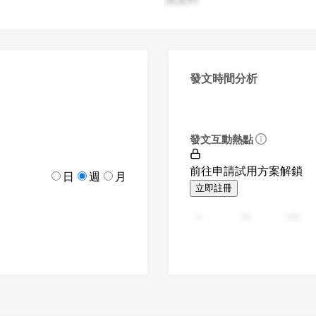
發文時間分析
發文互動熱點
前往申請試用方案解鎖
日
週
月
立即註冊
0
94
188