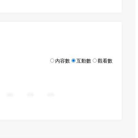
內容數
互動數
觀看數
282
376
470