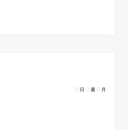
日
週
月