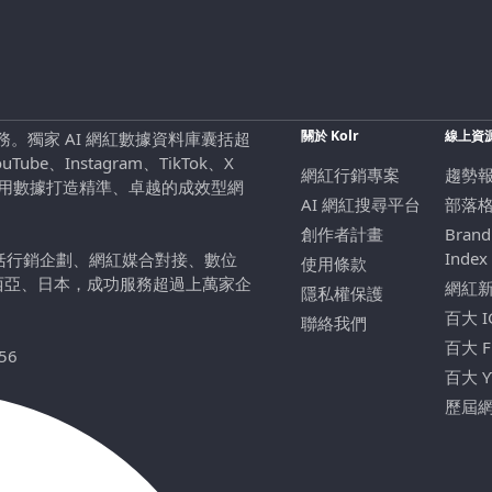
關於 Kolr
線上資
行銷服務。獨家 AI 網紅數據資料庫囊括超
be、Instagram、TikTok、X
網紅行銷專案
趨勢
，用數據打造精準、卓越的成效型網
AI 網紅搜尋平台
部落
創作者計畫
Brand
Index
包括行銷企劃、網紅媒合對接、數位
使用條款
西亞、日本，成功服務超過上萬家企
網紅
隱私權保護
百大 
聯絡我們
百大 
56
百大 
歷屆