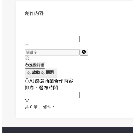
創作內容
進階篩選
啟動
關閉
AI 篩選商業合作內容
排序：發布時間
共 0 筆
，
條件：