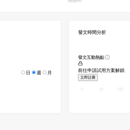
發文時間分析
發文互動熱點
前往申請試用方案解鎖
日
週
月
立即註冊
0
94
188