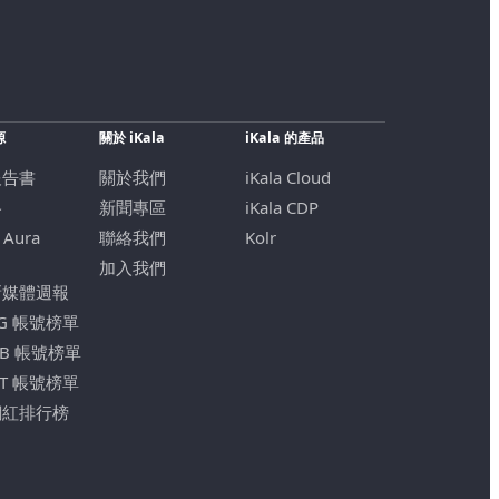
源
關於 iKala
iKala 的產品
報告書
關於我們
iKala Cloud
格
新聞專區
iKala CDP
 Aura
聯絡我們
Kolr
加入我們
新媒體週報
IG 帳號榜單
FB 帳號榜單
YT 帳號榜單
網紅排行榜