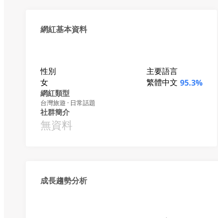
網紅基本資料
性別
主要語言
女
繁體中文
95.3%
網紅類型
台灣旅遊 · 日常話題
社群簡介
無資料
成長趨勢分析