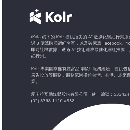
iKala 旗下的 Kolr 提供頂尖的 AI 數據化網紅
過 3 億筆跨國網紅名單，以及破億筆 Facebook、YouTu
即時社群數據。透過 AI 技術達成最佳化網紅推薦
紅行銷。
Kolr 專業團隊擁有豐富品牌客戶服務經驗，提供
廣告投放等服務，服務範圍橫跨台灣、香港、馬來
業。
愛卡拉互動媒體股份有限公司
｜
統一編號：533424
(02) 8768-1110 #338