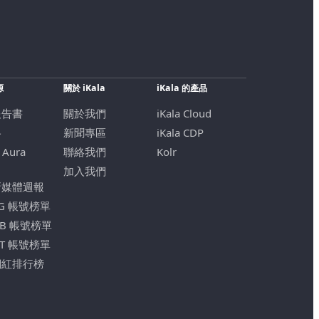
源
關於 iKala
iKala 的產品
報告書
關於我們
iKala Cloud
格
新聞專區
iKala CDP
 Aura
聯絡我們
Kolr
加入我們
新媒體週報
IG 帳號榜單
FB 帳號榜單
YT 帳號榜單
網紅排行榜