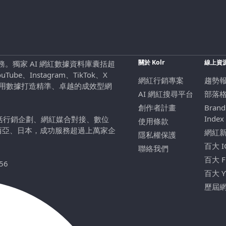
關於 Kolr
線上資
行銷服務。獨家 AI 網紅數據資料庫囊括超
be、Instagram、TikTok、X
網紅行銷專案
趨勢
，用數據打造精準、卓越的成效型網
AI 網紅搜尋平台
部落
創作者計畫
Brand
Index
包括行銷企劃、網紅媒合對接、數位
使用條款
西亞、日本，成功服務超過上萬家企
網紅
隱私權保護
百大 
聯絡我們
百大 
56
百大 
歷屆