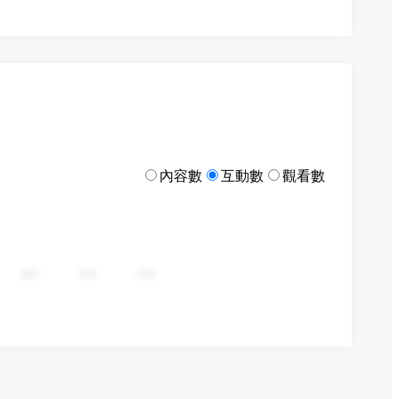
內容數
互動數
觀看數
282
376
470