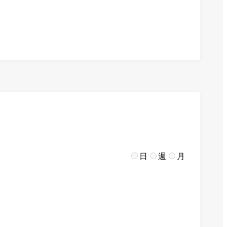
日
週
月