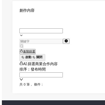
創作內容
進階篩選
啟動
關閉
AI 篩選商業合作內容
排序：發布時間
共 0 筆
，
條件：