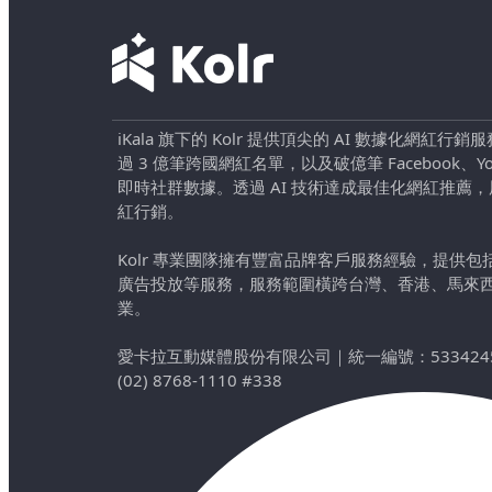
iKala 旗下的 Kolr 提供頂尖的 AI 數據化網紅
過 3 億筆跨國網紅名單，以及破億筆 Facebook、YouTu
即時社群數據。透過 AI 技術達成最佳化網紅推薦
紅行銷。
Kolr 專業團隊擁有豐富品牌客戶服務經驗，提供
廣告投放等服務，服務範圍橫跨台灣、香港、馬來
業。
愛卡拉互動媒體股份有限公司
｜
統一編號：533424
(02) 8768-1110 #338