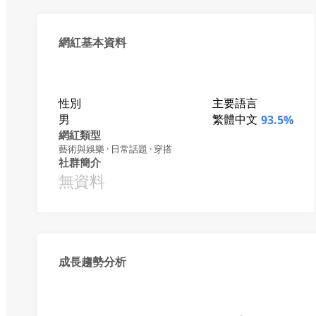
網紅基本資料
性別
主要語言
男
繁體中文
93.5%
網紅類型
藝術與娛樂 · 日常話題 · 穿搭
社群簡介
無資料
成長趨勢分析