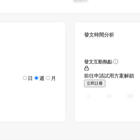
發文時間分析
發文互動熱點
前往申請試用方案解鎖
日
週
月
立即註冊
0
94
188