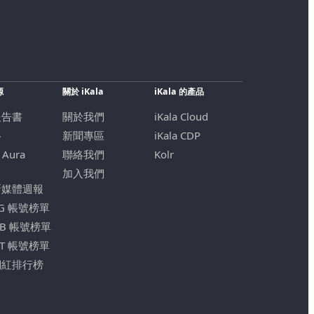
源
關於 iKala
iKala 的產品
報告書
關於我們
iKala Cloud
格
新聞專區
iKala CDP
 Aura
聯絡我們
Kolr
加入我們
新媒體週報
IG 帳號榜單
FB 帳號榜單
YT 帳號榜單
網紅排行榜