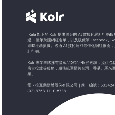
iKala 旗下的 Kolr 提供頂尖的 AI 數據化網紅
過 3 億筆跨國網紅名單，以及破億筆 Facebook、YouTu
即時社群數據。透過 AI 技術達成最佳化網紅推薦
紅行銷。
Kolr 專業團隊擁有豐富品牌客戶服務經驗，提供
廣告投放等服務，服務範圍橫跨台灣、香港、馬來
業。
愛卡拉互動媒體股份有限公司
｜
統一編號：533424
(02) 8768-1110 #338