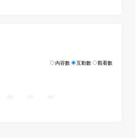
內容數
互動數
觀看數
282
376
470