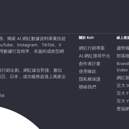
關於 Kolr
線上資
行銷服務。獨家 AI 網紅數據資料庫囊括超
be、Instagram、TikTok、X
網紅行銷專案
趨勢
，用數據打造精準、卓越的成效型網
AI 網紅搜尋平台
部落
創作者計畫
Brand
Index
包括行銷企劃、網紅媒合對接、數位
使用條款
西亞、日本，成功服務超過上萬家企
網紅
隱私權保護
百大 
聯絡我們
百大 
56
百大 
歷屆