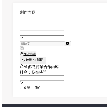
創作內容
進階篩選
啟動
關閉
AI 篩選商業合作內容
排序：發布時間
共 0 筆
，
條件：