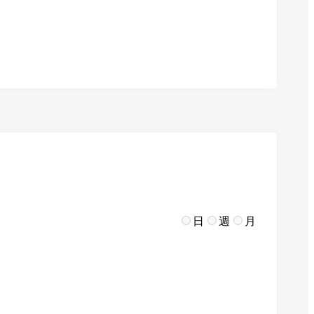
日
週
月