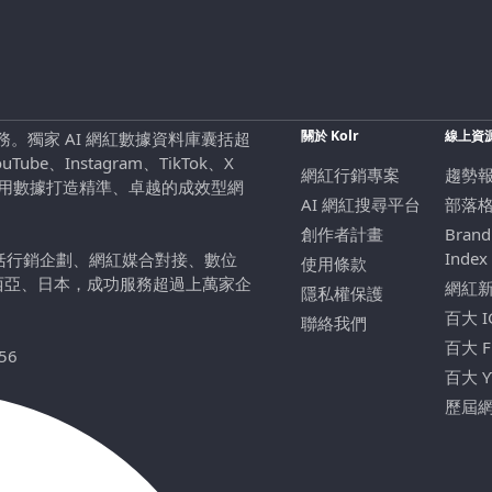
關於 Kolr
線上資
行銷服務。獨家 AI 網紅數據資料庫囊括超
be、Instagram、TikTok、X
網紅行銷專案
趨勢
，用數據打造精準、卓越的成效型網
AI 網紅搜尋平台
部落
創作者計畫
Brand
Index
包括行銷企劃、網紅媒合對接、數位
使用條款
西亞、日本，成功服務超過上萬家企
網紅
隱私權保護
百大 
聯絡我們
百大 
56
百大 
歷屆