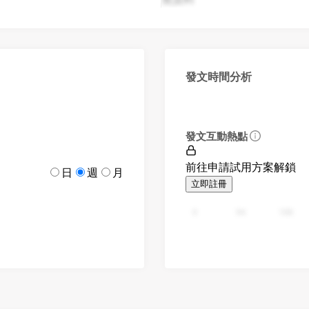
發文時間分析
發文互動熱點
前往申請試用方案解鎖
日
週
月
立即註冊
0
94
188