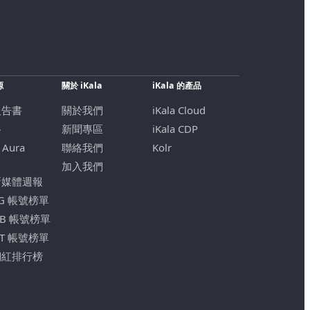
源
關於 iKala
iKala 的產品
報告書
關於我們
iKala Cloud
格
新聞專區
iKala CDP
 Aura
聯絡我們
Kolr
加入我們
新媒體週報
IG 帳號榜單
FB 帳號榜單
YT 帳號榜單
網紅排行榜