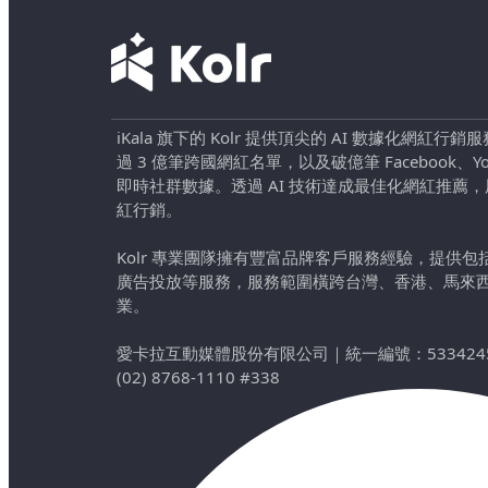
iKala 旗下的 Kolr 提供頂尖的 AI 數據化網紅
過 3 億筆跨國網紅名單，以及破億筆 Facebook、YouTu
即時社群數據。透過 AI 技術達成最佳化網紅推薦
紅行銷。
Kolr 專業團隊擁有豐富品牌客戶服務經驗，提供
廣告投放等服務，服務範圍橫跨台灣、香港、馬來
業。
愛卡拉互動媒體股份有限公司
｜
統一編號：533424
(02) 8768-1110 #338