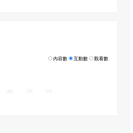
內容數
互動數
觀看數
282
376
470