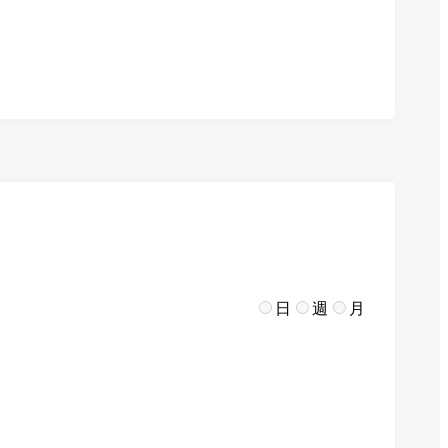
日
週
月