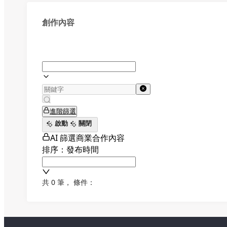
創作內容
進階篩選
啟動
關閉
AI 篩選商業合作內容
排序：發布時間
共 0 筆
，
條件：