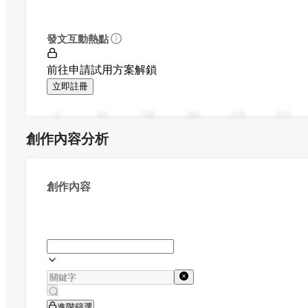
發文互動熱點
前往申請試用方案解鎖
立即註冊
0
94
188
282
376
470
創作內容分析
創作內容
進階篩選