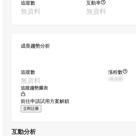
追蹤數
互動率
無資料
無資料
成長趨勢分析
追蹤數
漲粉數
無資料
28,830
追蹤趨勢圖表
前往申請試用方案解鎖
立即註冊
互動分析