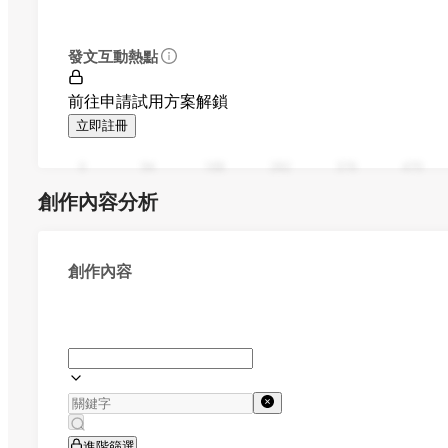
發文互動熱點
前往申請試用方案解鎖
立即註冊
0
94
188
282
376
470
創作內容分析
創作內容
進階篩選