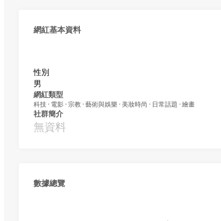
網紅基本資料
性別
男
網紅類型
科技 · 電影 · 宗教 · 藝術與娛樂 · 美妝時尚 · 日常話題 · 繪畫
社群簡介
無資料
數據總覽