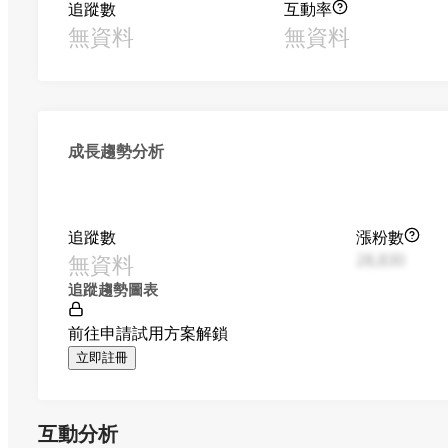
追蹤數
互動率
無資料
無資料
成長趨勢分析
追蹤數
漲粉數
無資料
28,830
追蹤趨勢圖表
前往申請試用方案解鎖
立即註冊
互動分析