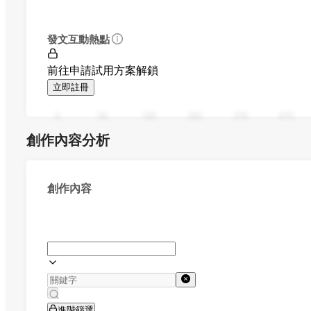
發文互動熱點
前往申請試用方案解鎖
立即註冊
0
94
188
282
376
470
創作內容分析
創作內容
進階篩選