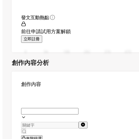
發文互動熱點
前往申請試用方案解鎖
立即註冊
0
94
188
282
376
470
創作內容分析
創作內容
進階篩選