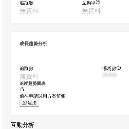
追蹤數
互動率
無資料
無資料
成長趨勢分析
追蹤數
漲粉數
無資料
28,830
追蹤趨勢圖表
前往申請試用方案解鎖
立即註冊
互動分析