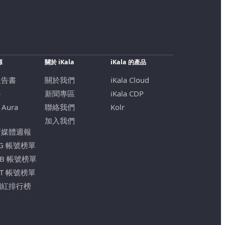
源
關於 iKala
iKala 的產品
報告書
關於我們
iKala Cloud
格
新聞專區
iKala CDP
 Aura
聯絡我們
Kolr
加入我們
新媒體週報
IG 帳號榜單
FB 帳號榜單
YT 帳號榜單
網紅排行榜