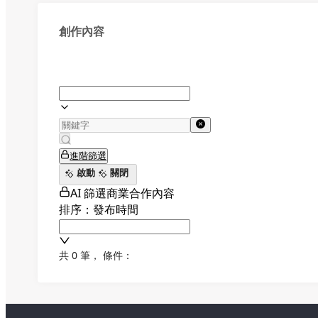
創作內容
進階篩選
啟動
關閉
AI 篩選商業合作內容
排序：發布時間
共 0 筆
，
條件：