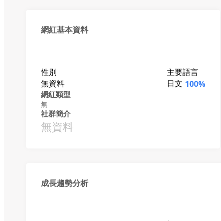
網紅基本資料
性別
主要語言
無資料
日文
100%
網紅類型
無
社群簡介
無資料
成長趨勢分析