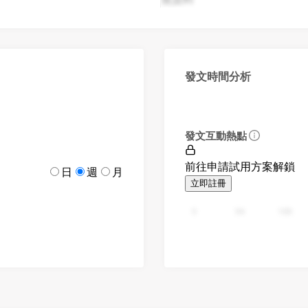
發文時間分析
發文互動熱點
前往申請試用方案解鎖
日
週
月
立即註冊
0
94
188