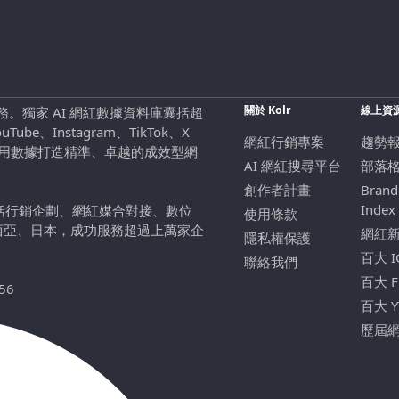
關於 Kolr
線上資
行銷服務。獨家 AI 網紅數據資料庫囊括超
be、Instagram、TikTok、X
網紅行銷專案
趨勢
，用數據打造精準、卓越的成效型網
AI 網紅搜尋平台
部落
創作者計畫
Brand
Index
包括行銷企劃、網紅媒合對接、數位
使用條款
西亞、日本，成功服務超過上萬家企
網紅
隱私權保護
百大 
聯絡我們
百大 
56
百大 
歷屆