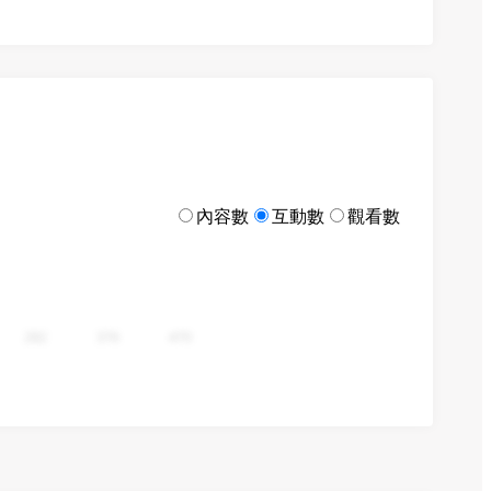
內容數
互動數
觀看數
282
376
470