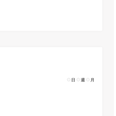
日
週
月