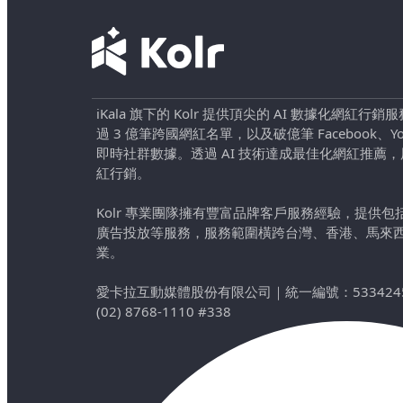
iKala 旗下的 Kolr 提供頂尖的 AI 數據化網紅
過 3 億筆跨國網紅名單，以及破億筆 Facebook、YouTu
即時社群數據。透過 AI 技術達成最佳化網紅推薦
紅行銷。
Kolr 專業團隊擁有豐富品牌客戶服務經驗，提供
廣告投放等服務，服務範圍橫跨台灣、香港、馬來
業。
愛卡拉互動媒體股份有限公司
｜
統一編號：533424
(02) 8768-1110 #338