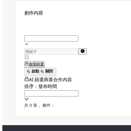
創作內容
進階篩選
啟動
關閉
AI 篩選商業合作內容
排序：發布時間
共 0 筆
，
條件：