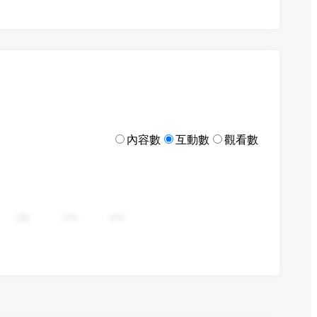
內容數
互動數
觀看數
282
376
470