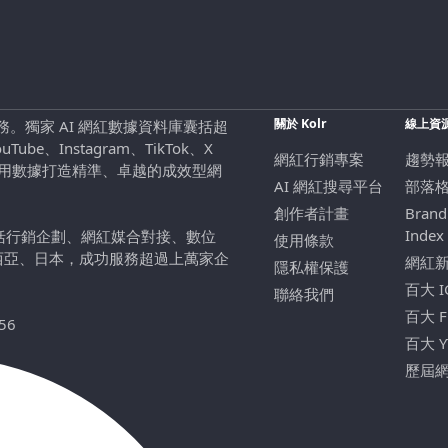
關於 Kolr
線上資
行銷服務。獨家 AI 網紅數據資料庫囊括超
be、Instagram、TikTok、X
網紅行銷專案
趨勢
，用數據打造精準、卓越的成效型網
AI 網紅搜尋平台
部落
創作者計畫
Brand
Index
包括行銷企劃、網紅媒合對接、數位
使用條款
西亞、日本，成功服務超過上萬家企
網紅
隱私權保護
百大 
聯絡我們
百大 
56
百大 
歷屆