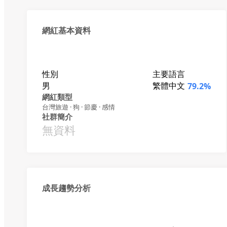
網紅基本資料
性別
主要語言
男
繁體中文
79.2%
網紅類型
台灣旅遊 · 狗 · 節慶 · 感情
社群簡介
無資料
成長趨勢分析