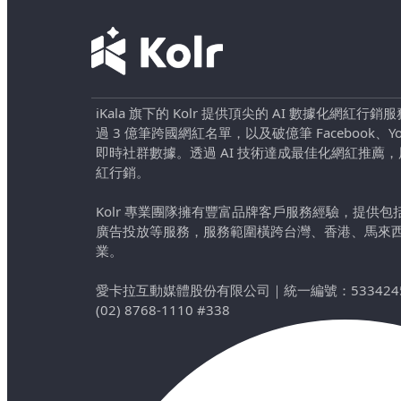
iKala 旗下的 Kolr 提供頂尖的 AI 數據化網紅
過 3 億筆跨國網紅名單，以及破億筆 Facebook、YouTu
即時社群數據。透過 AI 技術達成最佳化網紅推薦
紅行銷。
Kolr 專業團隊擁有豐富品牌客戶服務經驗，提供
廣告投放等服務，服務範圍橫跨台灣、香港、馬來
業。
愛卡拉互動媒體股份有限公司
｜
統一編號：533424
(02) 8768-1110 #338