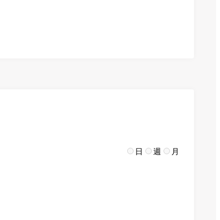
日
週
月