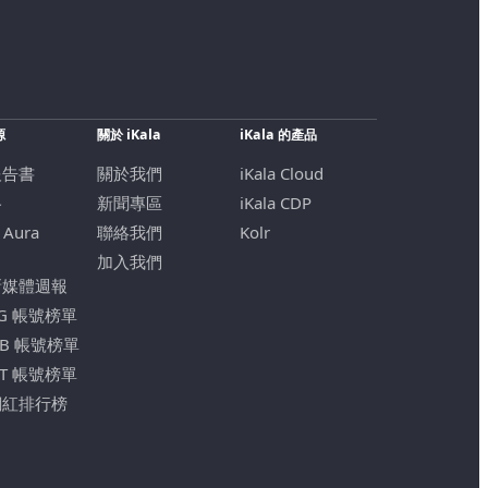
源
關於 iKala
iKala 的產品
報告書
關於我們
iKala Cloud
格
新聞專區
iKala CDP
 Aura
聯絡我們
Kolr
加入我們
新媒體週報
IG 帳號榜單
FB 帳號榜單
YT 帳號榜單
網紅排行榜