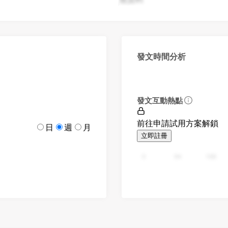
發文時間分析
發文互動熱點
前往申請試用方案解鎖
日
週
月
立即註冊
0
94
188