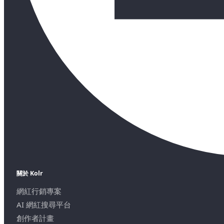
關於 Kolr
網紅行銷專案
AI 網紅搜尋平台
創作者計畫