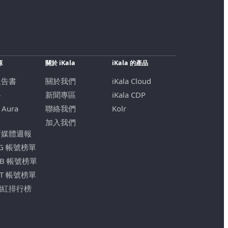
源
關於 iKala
iKala 的產品
報告書
關於我們
iKala Cloud
格
新聞專區
iKala CDP
 Aura
聯絡我們
Kolr
加入我們
新媒體週報
IG 帳號榜單
FB 帳號榜單
YT 帳號榜單
網紅排行榜