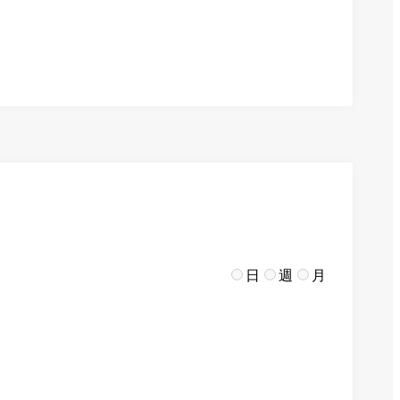
日
週
月