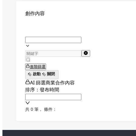
創作內容
進階篩選
啟動
關閉
AI 篩選商業合作內容
排序：發布時間
共 0 筆
，
條件：