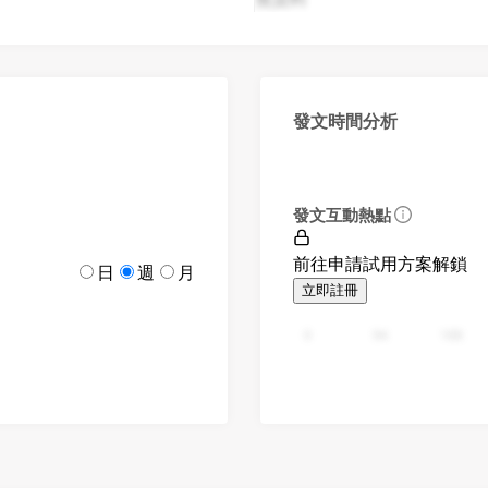
發文時間分析
發文互動熱點
前往申請試用方案解鎖
日
週
月
立即註冊
0
94
188