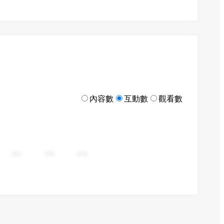
內容數
互動數
觀看數
282
376
470