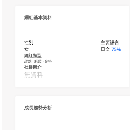
網紅基本資料
性別
主要語言
女
日文
75%
網紅類型
甜點 · 彩妝 · 穿搭
社群簡介
無資料
成長趨勢分析