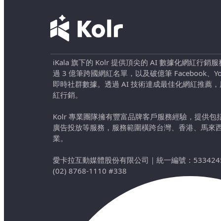
iKala 旗下的 Kolr 提供頂尖的 AI 數據化網紅
過 3 億筆跨國網紅名單，以及破億筆 Facebook、YouTu
即時社群數據。透過 AI 技術達成最佳化網紅推薦
紅行銷。
Kolr 專業團隊擁有豐富品牌客戶服務經驗，提供
廣告投放等服務，服務範圍橫跨台灣、香港、馬來
業。
愛卡拉互動媒體股份有限公司
｜
統一編號：533424
(02) 8768-1110 #338