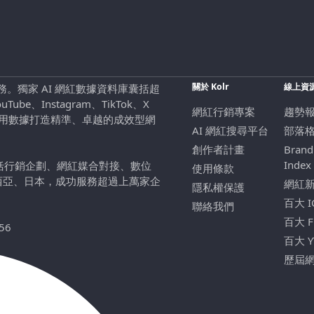
關於 Kolr
線上資
行銷服務。獨家 AI 網紅數據資料庫囊括超
be、Instagram、TikTok、X
網紅行銷專案
趨勢
，用數據打造精準、卓越的成效型網
AI 網紅搜尋平台
部落
創作者計畫
Brand
Index
包括行銷企劃、網紅媒合對接、數位
使用條款
西亞、日本，成功服務超過上萬家企
網紅
隱私權保護
百大 
聯絡我們
百大 
56
百大 
歷屆