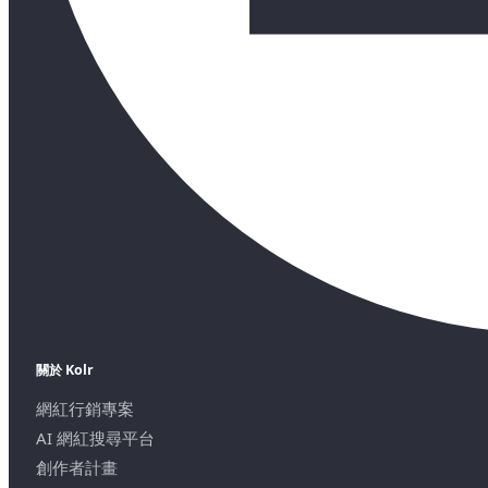
關於 Kolr
網紅行銷專案
AI 網紅搜尋平台
創作者計畫