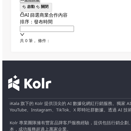
啟動
關閉
AI 篩選商業合作內容
排序：發布時間
共 0 筆
，
條件：
iKala 旗下的 Kolr 提供頂尖的 AI 數據化網紅行銷服務。獨家
YouTube、Instagram、TikTok、X 即時社群數據。
Kolr 專業團隊擁有豐富品牌客戶服務經驗，提供包括行銷
本，成功服務超過上萬家企業。