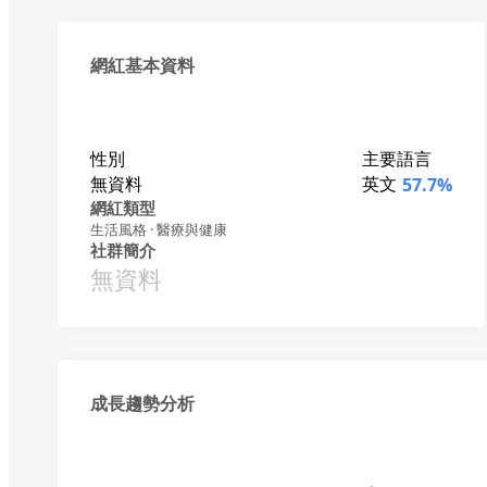
網紅基本資料
性別
主要語言
無資料
英文
57.7%
網紅類型
生活風格 · 醫療與健康
社群簡介
無資料
成長趨勢分析