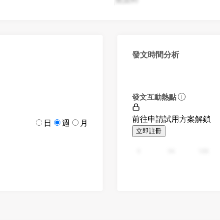
發文時間分析
發文互動熱點
前往申請試用方案解鎖
日
週
月
立即註冊
0
94
188