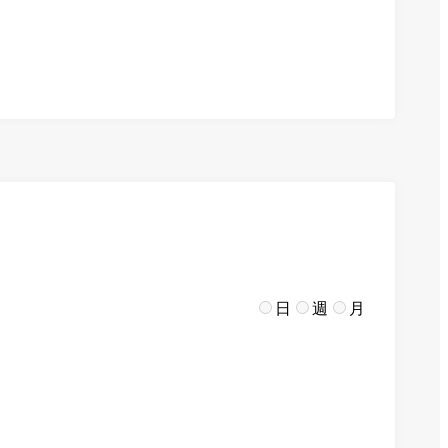
日
週
月