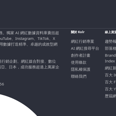
關於 Kolr
線上資
行銷服務。獨家 AI 網紅數據資料庫囊括超
be、Instagram、TikTok、X
網紅行銷專案
趨勢
，用數據打造精準、卓越的成效型網
AI 網紅搜尋平台
部落
創作者計畫
Brand
Index
包括行銷企劃、網紅媒合對接、數位
使用條款
西亞、日本，成功服務超過上萬家企
網紅
隱私權保護
百大 
聯絡我們
百大 
56
百大 
歷屆