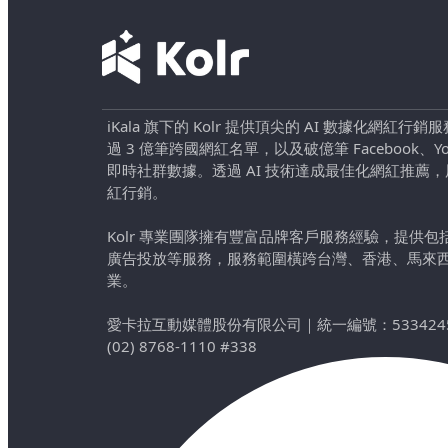
iKala 旗下的 Kolr 提供頂尖的 AI 數據化網紅
過 3 億筆跨國網紅名單，以及破億筆 Facebook、YouTu
即時社群數據。透過 AI 技術達成最佳化網紅推薦
紅行銷。
Kolr 專業團隊擁有豐富品牌客戶服務經驗，提供
廣告投放等服務，服務範圍橫跨台灣、香港、馬來
業。
愛卡拉互動媒體股份有限公司
｜
統一編號：533424
(02) 8768-1110 #338