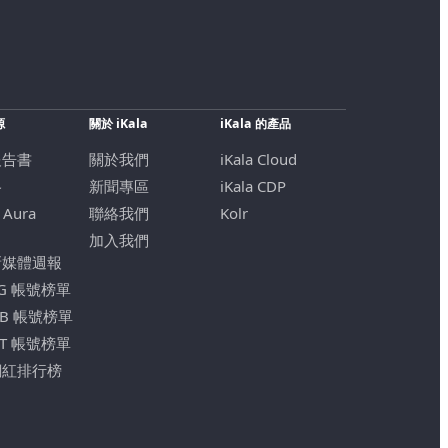
源
關於 iKala
iKala 的產品
報告書
關於我們
iKala Cloud
格
新聞專區
iKala CDP
 Aura
聯絡我們
Kolr
加入我們
新媒體週報
IG 帳號榜單
FB 帳號榜單
YT 帳號榜單
網紅排行榜