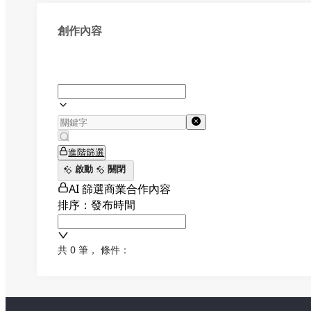
創作內容
進階篩選
啟動
關閉
AI 篩選商業合作內容
排序：發布時間
共 0 筆
，
條件：