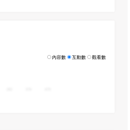
內容數
互動數
觀看數
282
376
470