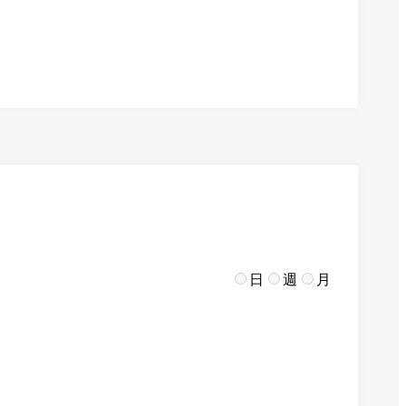
日
週
月