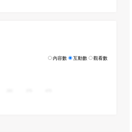
內容數
互動數
觀看數
282
376
470