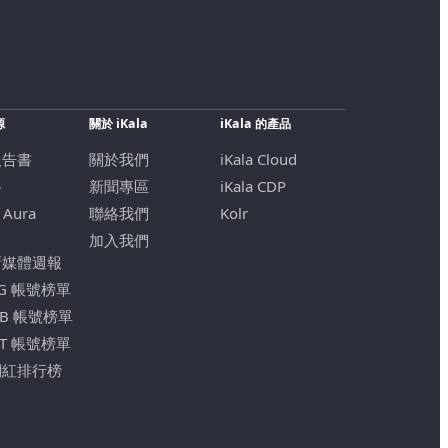
源
關於 iKala
iKala 的產品
報告書
關於我們
iKala Cloud
格
新聞專區
iKala CDP
 Aura
聯絡我們
Kolr
加入我們
新媒體週報
IG 帳號榜單
FB 帳號榜單
YT 帳號榜單
網紅排行榜