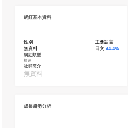
網紅基本資料
性別
主要語言
無資料
日文
44.4%
網紅類型
旅遊
社群簡介
無資料
成長趨勢分析