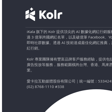
iKala 旗下的 Kolr 提供頂尖的 AI 數據化網紅
過 3 億筆跨國網紅名單，以及破億筆 Facebook、YouTu
即時社群數據。透過 AI 技術達成最佳化網紅推薦
紅行銷。
Kolr 專業團隊擁有豐富品牌客戶服務經驗，提供
廣告投放等服務，服務範圍橫跨台灣、香港、馬來
業。
愛卡拉互動媒體股份有限公司
｜
統一編號：533424
(02) 8768-1110 #338