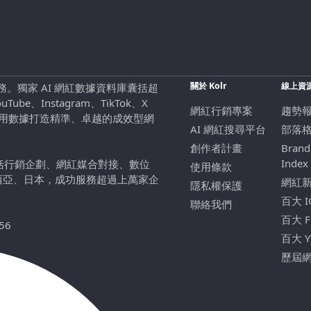
關於 Kolr
線上資
行銷服務。獨家 AI 網紅數據資料庫囊括超
be、Instagram、TikTok、X
網紅行銷專案
趨勢
，用數據打造精準、卓越的成效型網
AI 網紅搜尋平台
部落
創作者計畫
Brand
Index
包括行銷企劃、網紅媒合對接、數位
使用條款
西亞、日本，成功服務超過上萬家企
網紅
隱私權保護
百大 
聯絡我們
百大 
56
百大 
歷屆