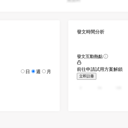
發文時間分析
發文互動熱點
前往申請試用方案解鎖
日
週
月
立即註冊
0
94
188