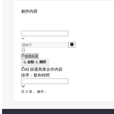
創作內容
進階篩選
啟動
關閉
AI 篩選商業合作內容
排序：發布時間
共 0 筆
，
條件：