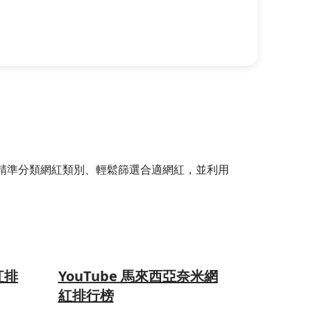
選器，精準分類網紅類別、輕鬆篩選合適網紅，並利用
紅排
YouTube 馬來西亞奈米網
紅排行榜