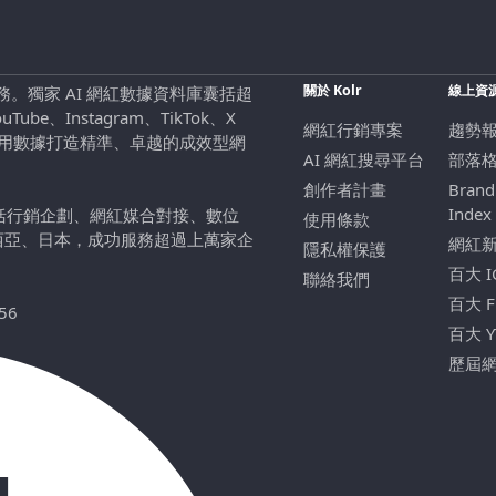
關於 Kolr
線上資
行銷服務。獨家 AI 網紅數據資料庫囊括超
be、Instagram、TikTok、X
網紅行銷專案
趨勢
，用數據打造精準、卓越的成效型網
AI 網紅搜尋平台
部落
創作者計畫
Brand
Index
包括行銷企劃、網紅媒合對接、數位
使用條款
西亞、日本，成功服務超過上萬家企
網紅
隱私權保護
百大 
聯絡我們
百大 
56
百大 
歷屆