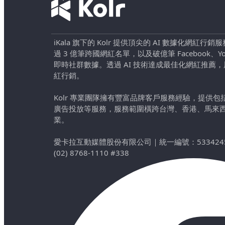
iKala 旗下的 Kolr 提供頂尖的 AI 數據化網紅
過 3 億筆跨國網紅名單，以及破億筆 Facebook、YouTu
即時社群數據。透過 AI 技術達成最佳化網紅推薦
紅行銷。
Kolr 專業團隊擁有豐富品牌客戶服務經驗，提供
廣告投放等服務，服務範圍橫跨台灣、香港、馬來
業。
愛卡拉互動媒體股份有限公司
｜
統一編號：533424
(02) 8768-1110 #338