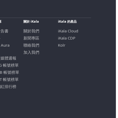
源
關於 iKala
iKala 的產品
報告書
關於我們
iKala Cloud
格
新聞專區
iKala CDP
 Aura
聯絡我們
Kolr
加入我們
新媒體週報
IG 帳號榜單
FB 帳號榜單
YT 帳號榜單
網紅排行榜